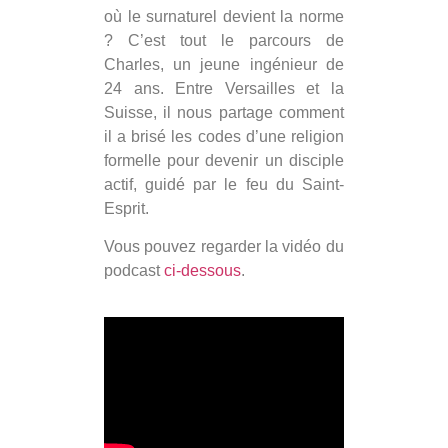
où le surnaturel devient la norme
? C’est tout le parcours de
Charles, un jeune ingénieur de
24 ans. Entre Versailles et la
Suisse, il nous partage comment
il a brisé les codes d’une religion
formelle pour devenir un disciple
actif, guidé par le feu du Saint-
Esprit.
Vous pouvez regarder la vidéo du
podcast
ci-dessous
.