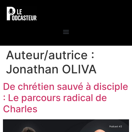
Auteur/autrice :
Jonathan OLIVA
De chrétien sauvé à disciple
: Le parcours radical de
Charles